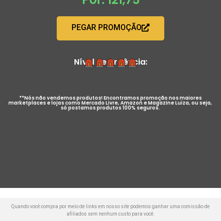
PEGAR PROMOÇÃO
Nível de Urgência:
**Nós não vendemos produtos! Encontramos promoção nos maiores
marketplaces e lojas como Mercado Livre, Amazon e Magazine Luiza, ou seja,
só postamos produtos 100% seguros.
Quando você compra por meio de links em nosso site podemos ganhar uma comissão de
afiliados sem nenhum custo para você.