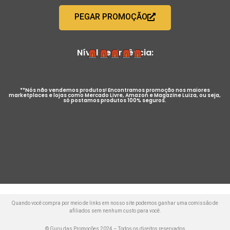
PEGAR PROMOÇÃO
Nível de Urgência:
**Nós não vendemos produtos! Encontramos promoção nos maiores
marketplaces e lojas como Mercado Livre, Amazon e Magazine Luiza, ou seja,
só postamos produtos 100% seguros.
Quando você compra por meio de links em nosso site podemos ganhar uma comissão de
afiliados sem nenhum custo para você.
© Guru das Promoções 2024 – Todos os direitos reservados