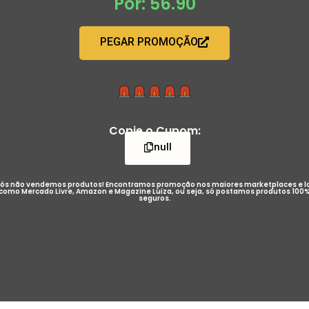
Por: 56.90
PEGAR PROMOÇÃO
Copie o Cupom:
null
ós não vendemos produtos! Encontramos promoção nos maiores marketplaces e l
como Mercado Livre, Amazon e Magazine Luiza, ou seja, só postamos produtos 100
seguros.