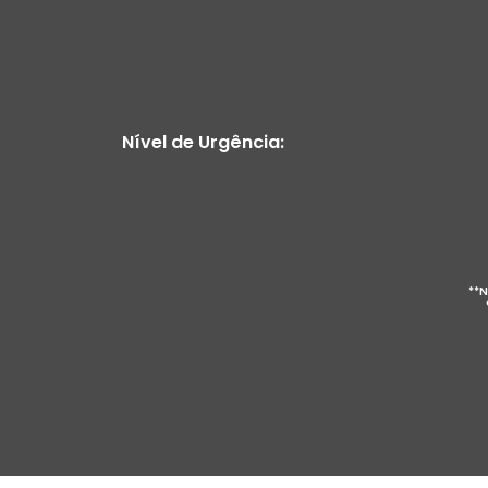
Nível de Urgência:
**N