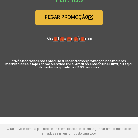
PEGAR PROMOÇÃO
Nível de Urgência:
**Nós não vendemos produtos! Encontramos promoção nos maiores
marketplaces e lojas como Mercado Livre, Amazon e Magazine Luiza, ou seja,
só postamos produtos 100% seguros.
Quando você compra por meio de links em nosso site podemos ganhar uma comissão de
afiliados sem nenhum custo para você.