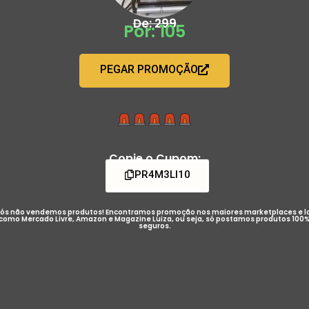
De: 299
Por: 105
PEGAR PROMOÇÃO
Copie o Cupom:
PR4M3LI10
ós não vendemos produtos! Encontramos promoção nos maiores marketplaces e l
como Mercado Livre, Amazon e Magazine Luiza, ou seja, só postamos produtos 100
seguros.