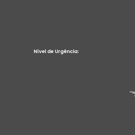
Nível de Urgência:
**N