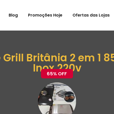
Blog
Promoções Hoje
Ofertas das Lojas
 Grill Britânia 2 em 1
Inox 220v
65% OFF