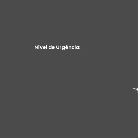
Nível de Urgência:
**N