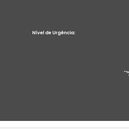
Nível de Urgência:
**N