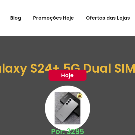
Blog
Promoções Hoje
Ofertas das Lojas
axy S24+ 5G Dual SIM
Hoje
Por: 3295