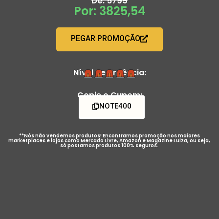
De: 5799
Por: 3825,54
PEGAR PROMOÇÃO
Nível de Urgência:
Copie o Cupom:
NOTE400
**Nós não vendemos produtos! Encontramos promoção nos maiores
marketplaces e lojas como Mercado Livre, Amazon e Magazine Luiza, ou seja,
só postamos produtos 100% seguros.