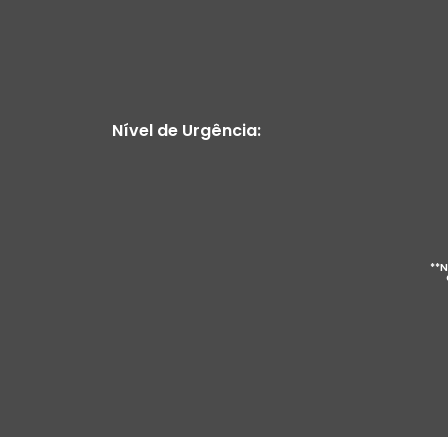
Nível de Urgência:
**N