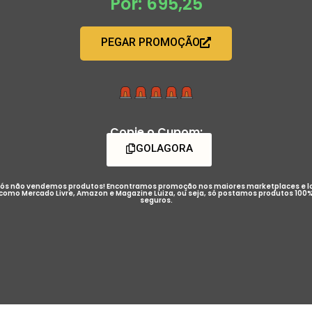
Por: 695,25
PEGAR PROMOÇÃO
Copie o Cupom:
GOLAGORA
ós não vendemos produtos! Encontramos promoção nos maiores marketplaces e l
como Mercado Livre, Amazon e Magazine Luiza, ou seja, só postamos produtos 100
seguros.