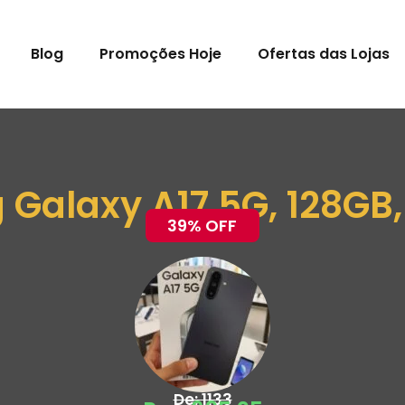
Blog
Promoções Hoje
Ofertas das Lojas
Galaxy A17 5G, 128GB
39% OFF
De: 1133