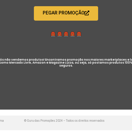
PEGAR PROMOÇÃO
ós não vendemos produtos! Encontramos promoção nos maiores marketplaces e l
como Mercado Livre, Amazon e Magazine Luiza, ou seja, só postamos produtos 100
seguros.
uma
© Guru das Promoções 2024 – Todos os direitos reservados