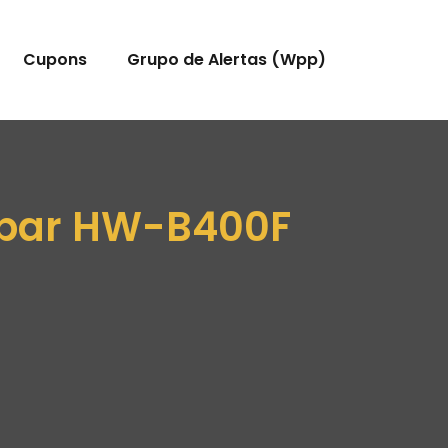
Cupons
Grupo de Alertas (Wpp)
dbar HW-B400F