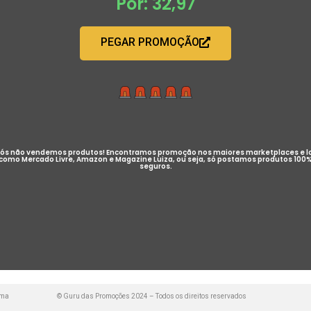
Por: 32,97
PEGAR PROMOÇÃO
ós não vendemos produtos! Encontramos promoção nos maiores marketplaces e l
como Mercado Livre, Amazon e Magazine Luiza, ou seja, só postamos produtos 100
seguros.
uma
© Guru das Promoções 2024 – Todos os direitos reservados