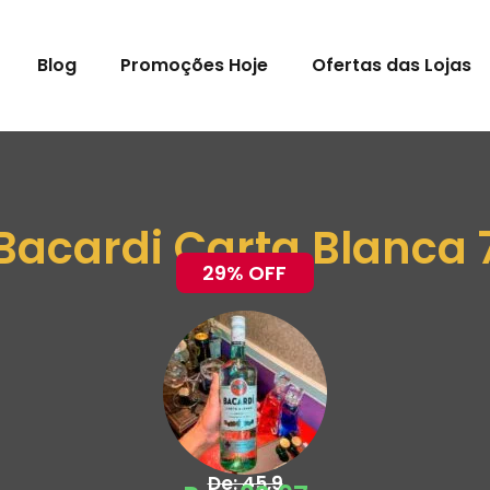
Blog
Promoções Hoje
Ofertas das Lojas
acardi Carta Blanca
29% OFF
De: 45,9