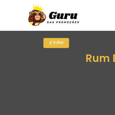
Voltar
Rum B