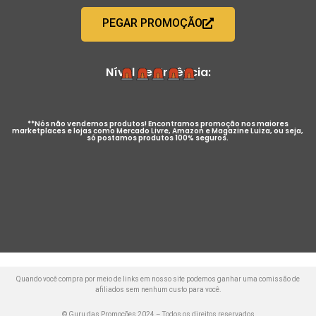
PEGAR PROMOÇÃO
Nível de Urgência:
**Nós não vendemos produtos! Encontramos promoção nos maiores
marketplaces e lojas como Mercado Livre, Amazon e Magazine Luiza, ou seja,
só postamos produtos 100% seguros.
Quando você compra por meio de links em nosso site podemos ganhar uma comissão de
afiliados sem nenhum custo para você.
© Guru das Promoções 2024 – Todos os direitos reservados