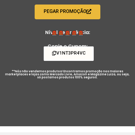
PEGAR PROMOÇÃO
Nível de Urgência:
Copie o Cupom:
V1NT3PR4VC
**Nós não vendemos produtos! Encontramos promoção nos maiores
marketplaces e lojas como Mercado Livre, Amazon e Magazine Luiza, ou seja,
só postamos produtos 100% seguros.