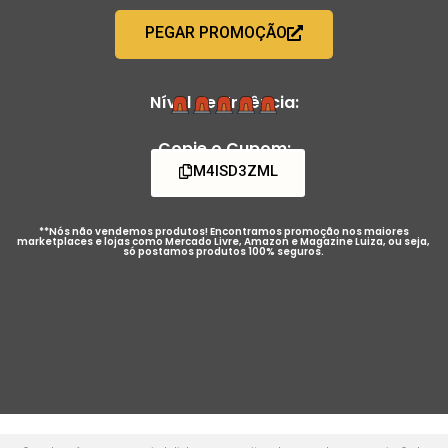
PEGAR PROMOÇÃO
Nível de Urgência:
Copie o Cupom:
M4ISD3ZML
**Nós não vendemos produtos! Encontramos promoção nos maiores
marketplaces e lojas como Mercado Livre, Amazon e Magazine Luiza, ou seja,
só postamos produtos 100% seguros.