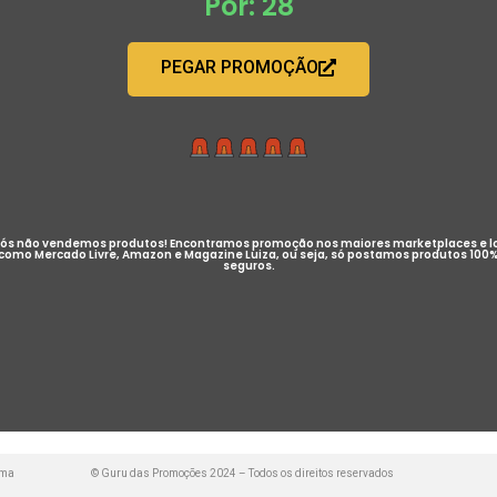
Por: 28
PEGAR PROMOÇÃO
ós não vendemos produtos! Encontramos promoção nos maiores marketplaces e l
como Mercado Livre, Amazon e Magazine Luiza, ou seja, só postamos produtos 100
seguros.
uma
© Guru das Promoções 2024 – Todos os direitos reservados