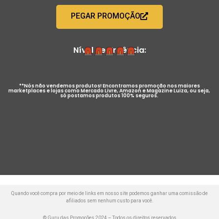
PEGAR PROMOÇÃO
Nível de Urgência:
**Nós não vendemos produtos! Encontramos promoção nos maiores
marketplaces e lojas como Mercado Livre, Amazon e Magazine Luiza, ou seja,
só postamos produtos 100% seguros.
Quando você compra por meio de links em nosso site podemos ganhar uma comissão de
afiliados sem nenhum custo para você.
© Guru das Promoções 2024 – Todos os direitos reservados