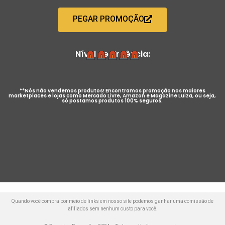
PEGAR PROMOÇÃO
Nível de Urgência:
**Nós não vendemos produtos! Encontramos promoção nos maiores
marketplaces e lojas como Mercado Livre, Amazon e Magazine Luiza, ou seja,
só postamos produtos 100% seguros.
Quando você compra por meio de links em nosso site podemos ganhar uma comissão de
afiliados sem nenhum custo para você.