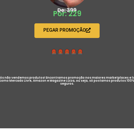
De: 399
Por: 229
PEGAR PROMOÇÃO
ós não vendemos produtos! Encontramos promoção nos maiores marketplaces e l
como Mercado Livre, Amazon e Magazine Luiza, ou seja, só postamos produtos 100
seguros.