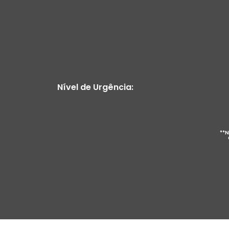
Nível de Urgência:
**N