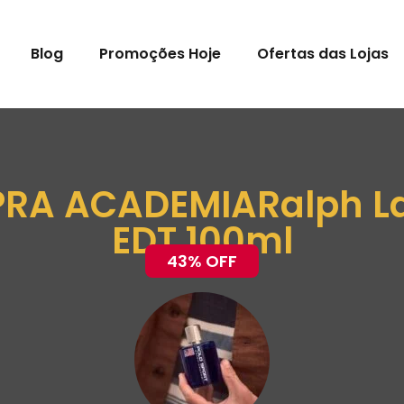
Blog
Promoções Hoje
Ofertas das Lojas
RA ACADEMIARalph La
EDT 100ml
43% OFF