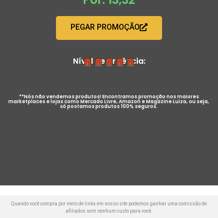
PEGAR PROMOÇÃO
Nível de Urgência:
**Nós não vendemos produtos! Encontramos promoção nos maiores
marketplaces e lojas como Mercado Livre, Amazon e Magazine Luiza, ou seja,
só postamos produtos 100% seguros.
Quando você compra por meio de links em nosso site podemos ganhar uma comissão de
afiliados sem nenhum custo para você.