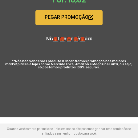
PEGAR PROMOÇÃO
Nível de Urgência:
**Nós não vendemos produtos! Encontramos promoção nos maiores
marketplaces e lojas como Mercado Livre, Amazon e Magazine Luiza, ou seja,
só postamos produtos 100% seguros.
Quando você compra por meio de links em nosso site podemos ganhar uma comissão de
afiliados sem nenhum custo para você.