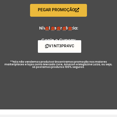
PEGAR PROMOÇÃO
Nível de Urgência:
Copie o Cupom:
V1NT3PR4VC
**Nós não vendemos produtos! Encontramos promoção nos maiores
marketplaces e lojas como Mercado Livre, Amazon e Magazine Luiza, ou seja,
só postamos produtos 100% seguros.