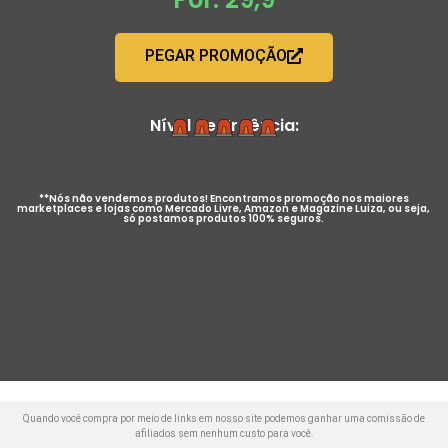
PEGAR PROMOÇÃO
Nível de Urgência:
**Nós não vendemos produtos! Encontramos promoção nos maiores
marketplaces e lojas como Mercado Livre, Amazon e Magazine Luiza, ou seja,
só postamos produtos 100% seguros.
Quando você compra por meio de links em nosso site podemos ganhar uma comissão de
afiliados sem nenhum custo para você.