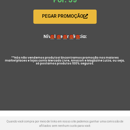
PEGAR PROMOÇÃO
Nível de Urgência:
**Nós não vendemos produtos! Encontramos promoção nos maiores
marketplaces e lojas como Mercado Livre, Amazon e Magazine Luiza, ou seja,
só postamos produtos 100% seguros.
Quando você compra por meio de links em nosso site podemos ganhar uma comissão de
afiliados sem nenhum custo para você.