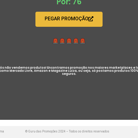
Por: 76
PEGAR PROMOÇÃO
ós não vendemos produtos! Encontramos promoção nos maiores marketplaces e l
como Mercado Livre, Amazon e Magazine Luiza, ou seja, só postamos produtos 100
seguros.
uma
© Guru das Promoções 2024 – Todos os direitos reservados