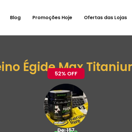
Blog
Promoções Hoje
Ofertas das Lojas
eino Égide Max Titani
52% OFF
De: 157