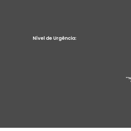
Nível de Urgência:
**N