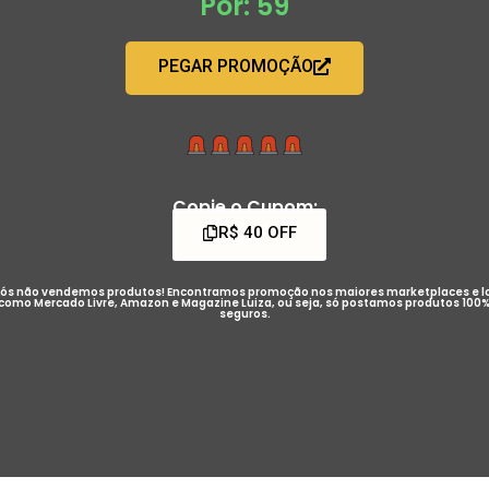
Por: 59
PEGAR PROMOÇÃO
Copie o Cupom:
R$ 40 OFF
ós não vendemos produtos! Encontramos promoção nos maiores marketplaces e l
como Mercado Livre, Amazon e Magazine Luiza, ou seja, só postamos produtos 100
seguros.