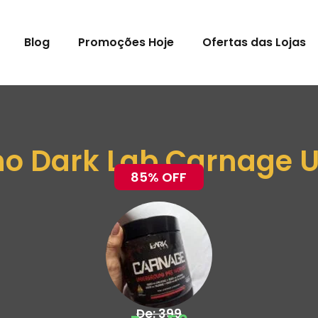
Blog
Promoções Hoje
Ofertas das Lojas
ino Dark Lab Carnage 
85% OFF
De: 399