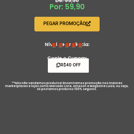
De: 99,90
Por: 59,90
PEGAR PROMOÇÃO
Nível de Urgência:
Copie o Cupom:
R$40 OFF
**Nós não vendemos produtos! Encontramos promoção nos maiores
marketplaces e lojas como Mercado Livre, Amazon e Magazine Luiza, ou seja,
só postamos produtos 100% seguros.