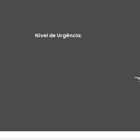
Nível de Urgência:
**N