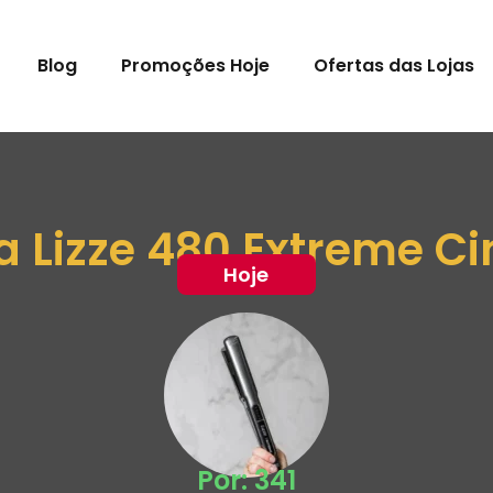
Blog
Promoções Hoje
Ofertas das Lojas
 Lizze 480 Extreme Ci
Hoje
Por: 341