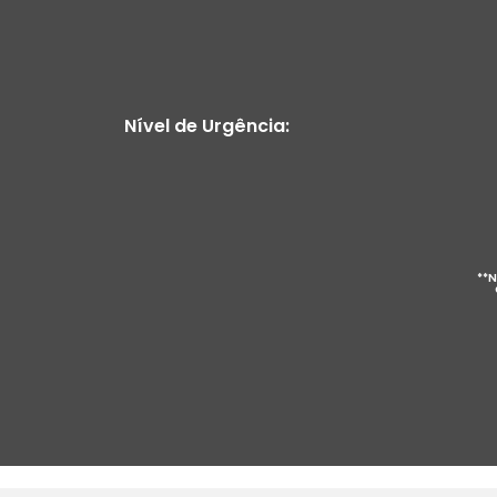
Nível de Urgência:
**N