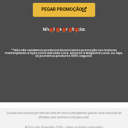
PEGAR PROMOÇÃO
Nível de Urgência:
**Nós não vendemos produtos! Encontramos promoção nos maiores
marketplaces e lojas como Mercado Livre, Amazon e Magazine Luiza, ou seja,
só postamos produtos 100% seguros.
Quando você compra por meio de links em nosso site podemos ganhar uma comissão de
afiliados sem nenhum custo para você.
© Guru das Promoções 2024 – Todos os direitos reservados