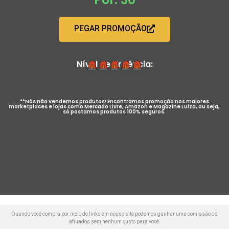
PEGAR PROMOÇÃO
Nível de Urgência:
**Nós não vendemos produtos! Encontramos promoção nos maiores
marketplaces e lojas como Mercado Livre, Amazon e Magazine Luiza, ou seja,
só postamos produtos 100% seguros.
Quando você compra por meio de links em nosso site podemos ganhar uma comissão de
afiliados sem nenhum custo para você.