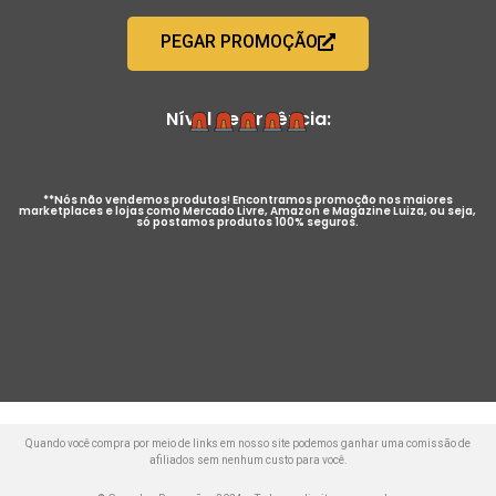
PEGAR PROMOÇÃO
Nível de Urgência:
**Nós não vendemos produtos! Encontramos promoção nos maiores
marketplaces e lojas como Mercado Livre, Amazon e Magazine Luiza, ou seja,
só postamos produtos 100% seguros.
Quando você compra por meio de links em nosso site podemos ganhar uma comissão de
afiliados sem nenhum custo para você.