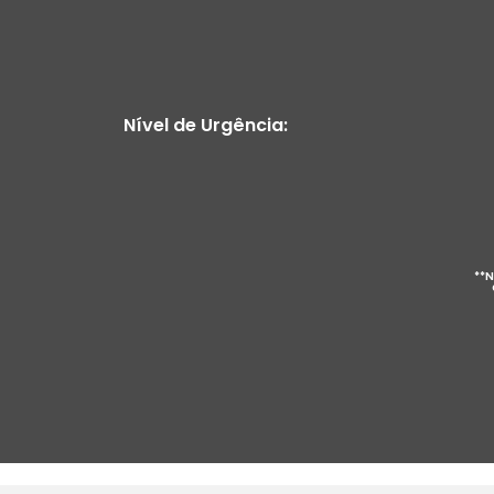
Nível de Urgência:
**N