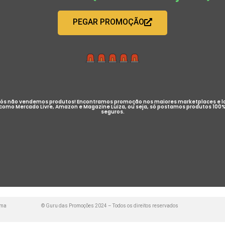
PEGAR PROMOÇÃO
ós não vendemos produtos! Encontramos promoção nos maiores marketplaces e l
como Mercado Livre, Amazon e Magazine Luiza, ou seja, só postamos produtos 100
seguros.
uma
© Guru das Promoções 2024 – Todos os direitos reservados