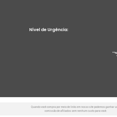
Nível de Urgência:
**N
Quando você compra por meio de links em nosso site podemos ganhar 
comissão de afiliados sem nenhum custo para você.