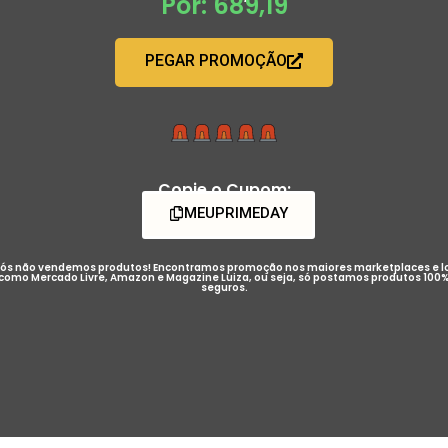
Por: 689,19
PEGAR PROMOÇÃO
Copie o Cupom:
MEUPRIMEDAY
ós não vendemos produtos! Encontramos promoção nos maiores marketplaces e l
como Mercado Livre, Amazon e Magazine Luiza, ou seja, só postamos produtos 100
seguros.