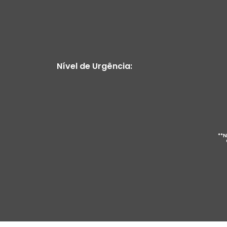
Nível de Urgência:
**N