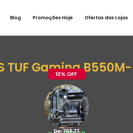
Blog
Promoções Hoje
Ofertas das Lojas
S TUF Gaming B550M
10% OFF
De: 765,77