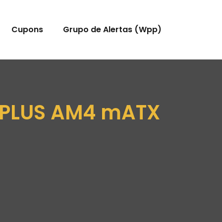
Cupons
Grupo de Alertas (Wpp)
-PLUS AM4 mATX