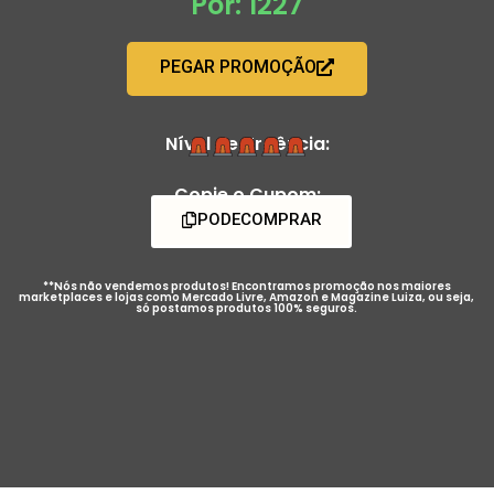
Por: 1227
PEGAR PROMOÇÃO
Nível de Urgência:
Copie o Cupom:
PODECOMPRAR
**Nós não vendemos produtos! Encontramos promoção nos maiores
marketplaces e lojas como Mercado Livre, Amazon e Magazine Luiza, ou seja,
só postamos produtos 100% seguros.