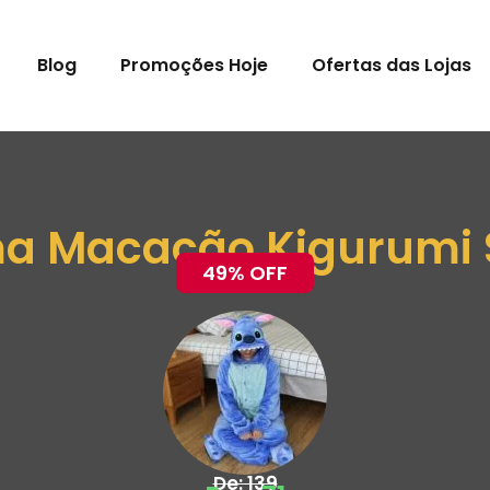
Blog
Promoções Hoje
Ofertas das Lojas
ma Macacão Kigurumi S
49% OFF
De: 139