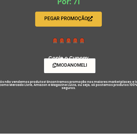
Por: 71
PEGAR PROMOÇÃO
Copie o Cupom:
MODANOMELI
ós não vendemos produtos! Encontramos promoção nos maiores marketplaces e l
como Mercado Livre, Amazon e Magazine Luiza, ou seja, só postamos produtos 100
seguros.