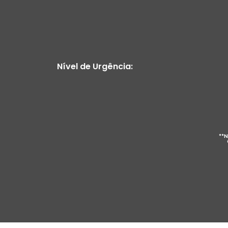
Nível de Urgência:
**N