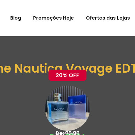
Blog
Promoções Hoje
Ofertas das Lojas
e Nautica Voyage ED
20% OFF
De: 99,99