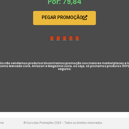
Por: 79,84
PEGAR PROMOÇÃO
ós não vendemos produtos! Encontramos promoção nos maiores marketplaces e l
como Mercado Livre, Amazon e Magazine Luiza, ou seja, só postamos produtos 100
seguros.
uma
© Guru das Promoções 2024 – Todos os direitos reservados