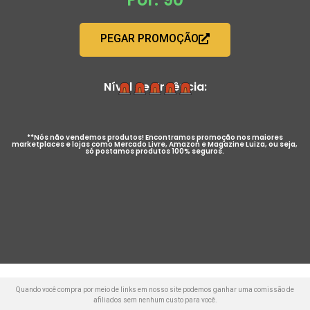
PEGAR PROMOÇÃO
Nível de Urgência:
**Nós não vendemos produtos! Encontramos promoção nos maiores
marketplaces e lojas como Mercado Livre, Amazon e Magazine Luiza, ou seja,
só postamos produtos 100% seguros.
Quando você compra por meio de links em nosso site podemos ganhar uma comissão de
afiliados sem nenhum custo para você.