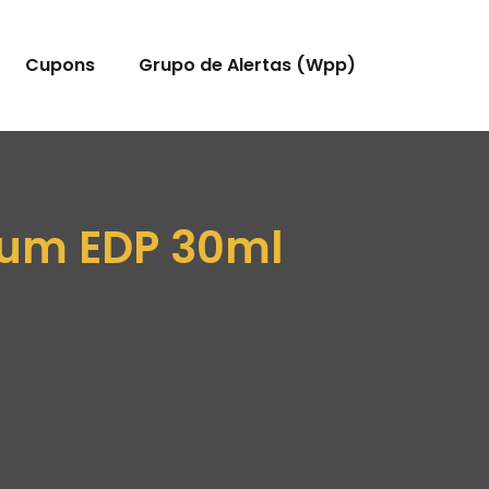
Cupons
Grupo de Alertas (Wpp)
num EDP 30ml