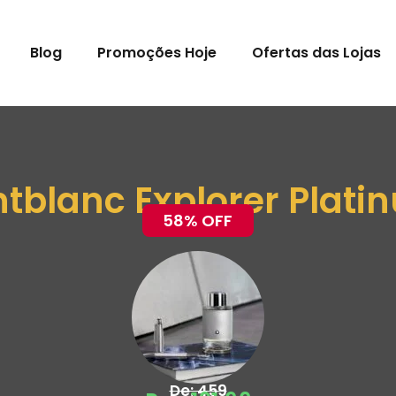
Blog
Promoções Hoje
Ofertas das Lojas
tblanc Explorer Plati
58% OFF
De: 459