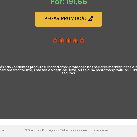
Por: 191,66
PEGAR PROMOÇÃO
ós não vendemos produtos! Encontramos promoção nos maiores marketplaces e l
como Mercado Livre, Amazon e Magazine Luiza, ou seja, só postamos produtos 100
seguros.
uma
© Guru das Promoções 2024 – Todos os direitos reservados