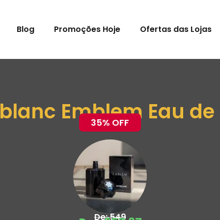
Blog
Promoções Hoje
Ofertas das Lojas
lanc Emblem Eau de T
35% OFF
De: 549