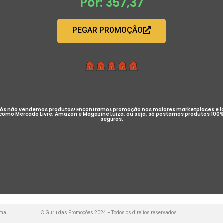
Por: 357,37
PEGAR PROMOÇÃO
ós não vendemos produtos! Encontramos promoção nos maiores marketplaces e l
como Mercado Livre, Amazon e Magazine Luiza, ou seja, só postamos produtos 100
seguros.
uma
© Guru das Promoções 2024 – Todos os direitos reservados