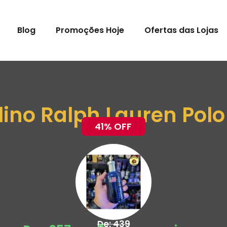
Blog
Promoções Hoje
Ofertas das Lojas
no Ralph Lauren Polo
41% OFF
De: 439