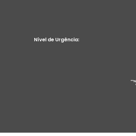
Nível de Urgência:
**N