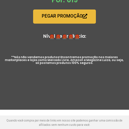
PEGAR PROMOÇÃO
Nível de Urgência:
**Nós não vendemos produtos! Encontramos promoção nos maiores
marketplaces e lojas como Mercado Livre, Amazon e Magazine Luiza, ou seja,
só postamos produtos 100% seguros.
Quando você compra por meio de links em nosso site podemos ganhar uma comissão de
afiliados sem nenhum custo para você.