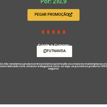
Por: 210,9
PEGAR PROMOÇÃO
Copie o Cupom:
FUTNAVEIA
ós não vendemos produtos! Encontramos promoção nos maiores marketplaces e l
como Mercado Livre, Amazon e Magazine Luiza, ou seja, só postamos produtos 100
seguros.