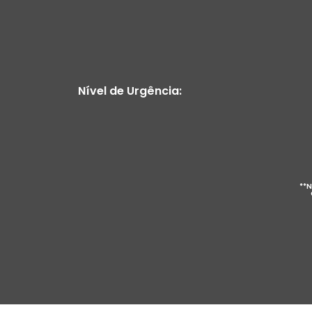
Nível de Urgência:
**N