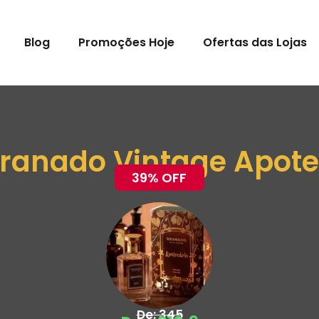
Blog
Promoções Hoje
Ofertas das Lojas
ranado Vintage Apote
39% OFF
De: 345