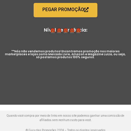
PEGAR PROMOÇÃO
Nível de Urgência:
**Nós não vendemos produtos! Encontramos promoção nos maiores
marketplaces e lojas como Mercado Livre, Amazon e Magazine Luiza, ou seja,
só postamos produtos 100% seguros.
Quando você compra por meio de links em nosso site podemos ganhar uma comissão de
afiliados sem nenhum custo para você.
© Guru das Promoções 2024 – Todos os direitos reservados