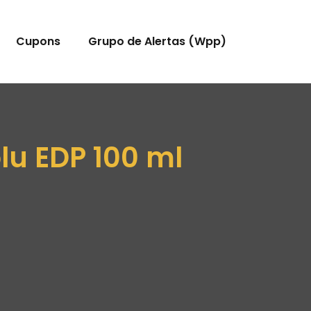
Cupons
Grupo de Alertas (Wpp)
lu EDP 100 ml