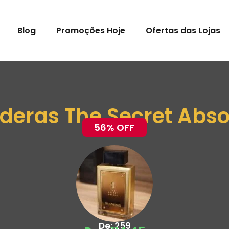
Blog
Promoções Hoje
Ofertas das Lojas
eras The Secret Abso
56% OFF
De: 259