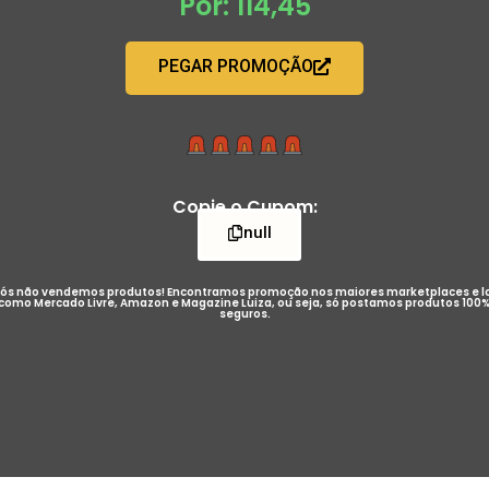
Por: 114,45
PEGAR PROMOÇÃO
Copie o Cupom:
null
ós não vendemos produtos! Encontramos promoção nos maiores marketplaces e l
como Mercado Livre, Amazon e Magazine Luiza, ou seja, só postamos produtos 100
seguros.