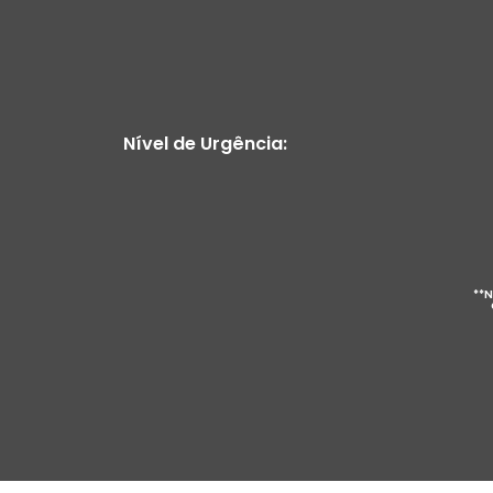
Nível de Urgência:
**N