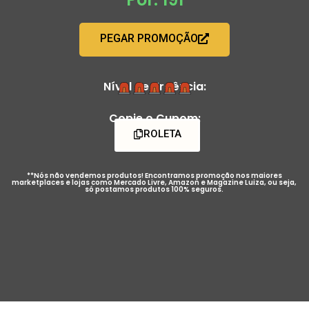
PEGAR PROMOÇÃO
Nível de Urgência:
Copie o Cupom:
ROLETA
**Nós não vendemos produtos! Encontramos promoção nos maiores
marketplaces e lojas como Mercado Livre, Amazon e Magazine Luiza, ou seja,
só postamos produtos 100% seguros.