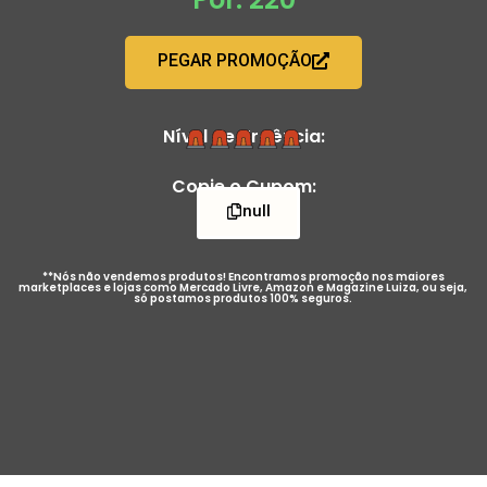
PEGAR PROMOÇÃO
Nível de Urgência:
Copie o Cupom:
null
**Nós não vendemos produtos! Encontramos promoção nos maiores
marketplaces e lojas como Mercado Livre, Amazon e Magazine Luiza, ou seja,
só postamos produtos 100% seguros.