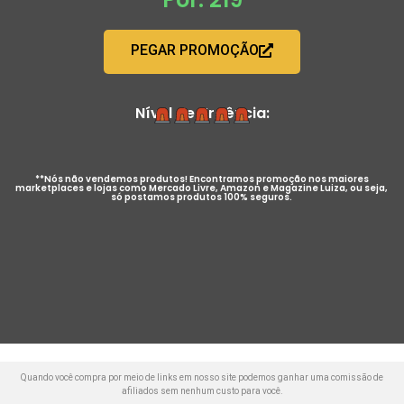
PEGAR PROMOÇÃO
Nível de Urgência:
**Nós não vendemos produtos! Encontramos promoção nos maiores
marketplaces e lojas como Mercado Livre, Amazon e Magazine Luiza, ou seja,
só postamos produtos 100% seguros.
Quando você compra por meio de links em nosso site podemos ganhar uma comissão de
afiliados sem nenhum custo para você.