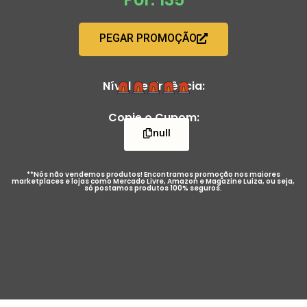
PEGAR PROMOÇÃO
Nível de Urgência:
Copie o Cupom:
null
**Nós não vendemos produtos! Encontramos promoção nos maiores
marketplaces e lojas como Mercado Livre, Amazon e Magazine Luiza, ou seja,
só postamos produtos 100% seguros.