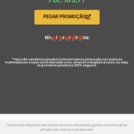
PEGAR PROMOÇÃO
Nível de Urgência:
**Nós não vendemos produtos! Encontramos promoção nos maiores
marketplaces e lojas como Mercado Livre, Amazon e Magazine Luiza, ou seja,
só postamos produtos 100% seguros.
Quando você compra por meio de links em nosso site podemos ganhar uma comissão de
afiliados sem nenhum custo para você.